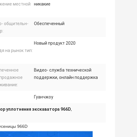
жение местной
никакие
о- общительн-
Обеспеченный
р:
Новый продукт 2020
я на рынок тип:
печенное
Видео- служба технической
продажное
поддержки, онлайн поддержка
живание:
Гуанчжоу
ор уплотнения экскаватора 966D
,
гусеницы 966D