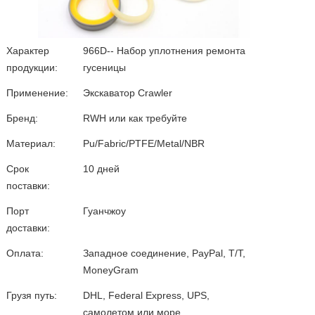
Характер
966D-- Набор уплотнения ремонта
продукции:
гусеницы
Применение:
Экскаватор Crawler
Бренд:
RWH или как требуйте
Материал:
Pu/Fabric/PTFE/Metal/NBR
Срок
10 дней
поставки:
Порт
Гуанчжоу
доставки:
Оплата:
Западное соединение, PayPal, T/T,
MoneyGram
Грузя путь:
DHL, Federal Express, UPS,
самолетом или море