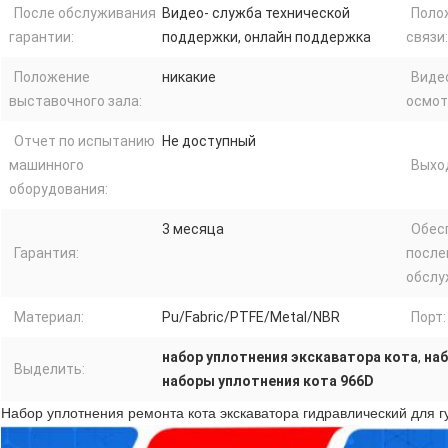
После обслуживания
Видео- служба технической
Поло
гарантии:
поддержки, онлайн поддержка
связи:
Положение
никакие
Виде
выставочного зала:
осмот
Отчет по испытанию
Не доступный
машинного
Выход
оборудования:
3 месяца
Обес
Гарантия:
после
обслу
Материал:
Pu/Fabric/PTFE/Metal/NBR
Порт:
набор уплотнения экскаватора кота
,
наб
Выделить:
наборы уплотнения кота 966D
Набор уплотнения ремонта кота экскаватора гидравлический для 