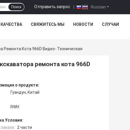
Отправить запрос
|
Russian
Поиск
 КАЧЕСТВА
СВЯЖИТЕСЬ МЫ
НОВОСТИ
СЛУЧАИ
а Ремонта Кота 966D Видео- Техническая
кскаватора ремонта кота 966D
мация о продукте:
Гуандун, Китай
RWH
ка Условия:
заказа:
2 части